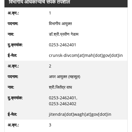
विभागीय अधिकाऱ्यांचे संपर्क तपशील
1
विभागीय आयुक्त
डॉ.श्री.प्रवीण गेडाम
0253-2462401
crunsk-divcom[at]mah[dot]gov[dot]in
2
अपर आयुक्त (महसूल)
श्री.जितेंद्र वाघ
0253-2462401,
0253-2462402
jitendra[dot]wagh[at]gov[dot]in
3