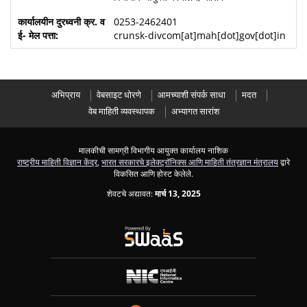
0253-2462401
crunsk-divcom[at]mah[dot]gov[dot]in
अभिप्राय
वेबसाइट धोरणे
आमच्याशी संपर्क साधा
मदत
वेब माहिती व्यवस्थापक
अभ्यागत सारांश
मालकीची सामग्री विभागीय आयुक्त कार्यालय नाशिक
राष्ट्रीय माहिती विज्ञान केंद्र
,
भारत सरकारचे इलेक्ट्रॉनिक्स आणि माहिती तंत्रज्ञान मंत्रालय
द्वारे
विकसित आणि होस्ट केलेले.
शेवटचे अद्यावत:
मार्च 13, 2025