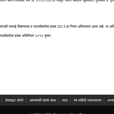
पादन करणे.त्यासाठी सन दि. 01/01/2014 पासून नवीन केंद्रीय भूसंपादन, पुनर्वसन व पु
ंना वाजवी भरपाई मिळण्याचा व पारदर्शकतेचा हक्क 2013 हा नियम अस्तित्वात आला आहे. या अध
व पारदर्शकतेचा हक्क अधिनियम २०१३ नुसार
वेबसाइट धोरणे
आमच्याशी संपर्क साधा
मदत
वेब माहिती व्यवस्थापक
अभ्य