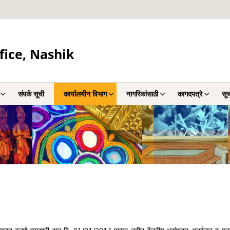
fice, Nashik
संपर्क सूची
कार्यालयीन विभाग
नागरिकांसाठी
कागदपत्रे
सू