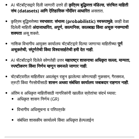
AI चॅटबॉट्सद्वारे दिली जाणारी उत्तरे ही
कृत्रिम बुद्धिमत्ता मॉडेल्स, संरचित माहिती
संच (datasets) आणि ऐतिहासिक नोंदींवर आधारित
असतात.
कृत्रिम बुद्धिमत्तेच्या
स्वभावत: संभाव्य (probabilistic) स्वरूपामुळे
, काही वेळा
दिलेली माहिती
अंदाजाधारित, अपूर्ण, काल्पनिक, कालबाह्य किंवा अचूक नसण्याची
शक्यता
असू शकते.
नाशिक विभागीय आयुक्त कार्यालय चॅटबॉटद्वारे दिल्या जाणाऱ्या माहितीच्या
पूर्ण
अचूकतेची, संपूर्णतेची किंवा विश्वासार्हतेची हमी देत नाही
.
AI चॅटबॉटद्वारे दिलेले कोणतेही उत्तर
महाराष्ट्र शासनाचा अधिकृत सल्ला, मान्यता,
स्पष्टीकरण किंवा निर्णय म्हणून समजले जाणार नाही
.
चॅटबॉटवरील माहितीवर अवलंबून राहून झालेल्या कोणत्याही नुकसान, गैरसमज,
त्रुटी किंवा गैरसोयीसाठी
शासन अथवा संबंधित कार्यालय जबाबदार राहणार नाही
.
अंतिम व अधिकृत माहितीसाठी नागरिकांनी खालील स्रोतांचा संदर्भ घ्यावा:
अधिकृत शासन निर्णय (GR)
विभागीय अधिसूचना व परिपत्रके
संबंधित शासकीय कार्यालये किंवा अधिकृत हेल्पलाईन