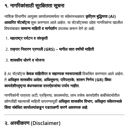
१. नागरिकांसाठी सुरक्षितता सूचना
नाशिक विभागीय आयुक्त कार्यालयामार्फत या संकेतस्थळावर
कृत्रिम बुद्धिमत्ता (AI)
आधारित चॅटबॉट्स
सुरू करण्यात आले आहेत. या चॅटबॉट्सचा उद्देश नागरिकांना खालील
विषयांबाबत
सामान्य माहिती व मार्गदर्शन
उपलब्ध करून देणे हा आहे:
महाराष्ट्र पर्यटन व संस्कृती
तक्रार निवारण प्रणाली (GRS) – मागील सात वर्षांची माहिती
शासकीय धोरणे व योजना
हे AI चॅटबॉट्स
केवळ माहितीपर व सहाय्यक स्वरूपासाठी
विकसित करण्यात आले आहेत.
ते
अधिकृत शासकीय आदेश, अधिसूचना, परिपत्रके, शासन निर्णय (GR) किंवा
कायदेशीरदृष्ट्या बंधनकारक दस्तऐवजांचा पर्याय नाहीत
.
नागरिकांनी पात्रता अटी, प्रक्रिया, कालमर्यादा, लाभ तसेच कायदेशीर बाबींसंदर्भातील
कोणतीही महत्त्वाची माहिती वापरण्यापूर्वी
अधिकृत शासकीय विभाग, अधिकृत संकेतस्थळे
किंवा संबंधित कार्यालयांकडून पडताळणी करणे आवश्यक आहे
.
२. अस्वीकरण (Disclaimer)