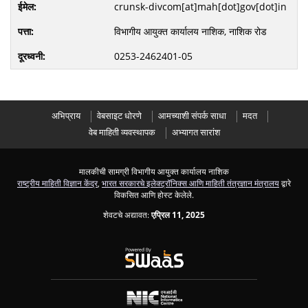
crunsk-divcom[at]mah[dot]gov[dot]in
विभागीय आयुक्त कार्यालय नाशिक, नाशिक रोड
0253-2462401-05
अभिप्राय
वेबसाइट धोरणे
आमच्याशी संपर्क साधा
मदत
वेब माहिती व्यवस्थापक
अभ्यागत सारांश
मालकीची सामग्री विभागीय आयुक्त कार्यालय नाशिक
राष्ट्रीय माहिती विज्ञान केंद्र
,
भारत सरकारचे इलेक्ट्रॉनिक्स आणि माहिती तंत्रज्ञान मंत्रालय
द्वारे
विकसित आणि होस्ट केलेले.
शेवटचे अद्यावत:
एप्रिल 11, 2025